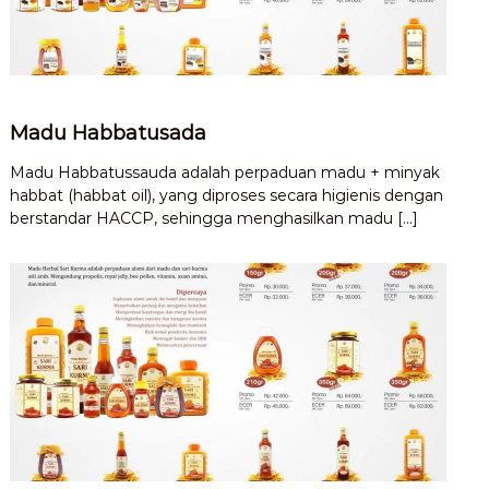
Madu Habbatusada
Madu Habbatussauda adalah perpaduan madu + minyak
habbat (habbat oil), yang diproses secara higienis dengan
berstandar HACCP, sehingga menghasilkan madu […]