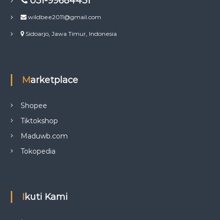
031-99684431
wildbee2011@gmail.com
Sidoarjo, Jawa Timur, Indonesia
Marketplace
Shopee
Tiktokshop
Maduwb.com
Tokopedia
Ikuti Kami