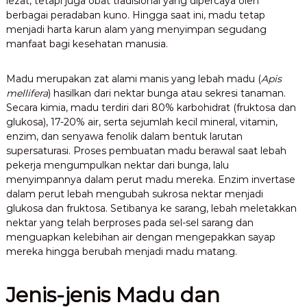
lezat, tetapi juga obat tradisional yang dipercaya oleh
berbagai peradaban kuno. Hingga saat ini, madu tetap
menjadi harta karun alam yang menyimpan segudang
manfaat bagi kesehatan manusia.
Madu merupakan zat alami manis yang lebah madu (
Apis
mellifera
) hasilkan dari nektar bunga atau sekresi tanaman.
Secara kimia, madu terdiri dari 80% karbohidrat (fruktosa dan
glukosa), 17-20% air, serta sejumlah kecil mineral, vitamin,
enzim, dan senyawa fenolik dalam bentuk larutan
supersaturasi. Proses pembuatan madu berawal saat lebah
pekerja mengumpulkan nektar dari bunga, lalu
menyimpannya dalam perut madu mereka. Enzim invertase
dalam perut lebah mengubah sukrosa nektar menjadi
glukosa dan fruktosa. Setibanya ke sarang, lebah meletakkan
nektar yang telah berproses pada sel-sel sarang dan
menguapkan kelebihan air dengan mengepakkan sayap
mereka hingga berubah menjadi madu matang.
Jenis-jenis Madu dan