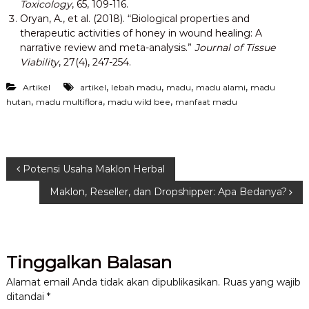
Toxicology
, 65, 109-116.
Oryan, A., et al. (2018). “Biological properties and
therapeutic activities of honey in wound healing: A
narrative review and meta-analysis.”
Journal of Tissue
Viability
, 27(4), 247-254.
,
,
,
,
Artikel
artikel
lebah madu
madu
madu alami
madu
,
,
,
hutan
madu multiflora
madu wild bee
manfaat madu
N
Potensi Usaha Maklon Herbal
Maklon, Reseller, dan Dropshipper: Apa Bedanya?
a
v
Tinggalkan Balasan
i
Alamat email Anda tidak akan dipublikasikan.
Ruas yang wajib
g
ditandai
*