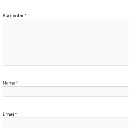
a
Komentar
*
s
i
p
o
s
Nama
*
Email
*