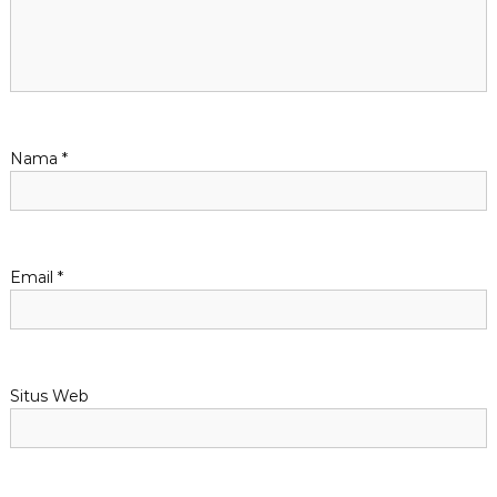
p
o
s
Nama
*
Email
*
Situs Web