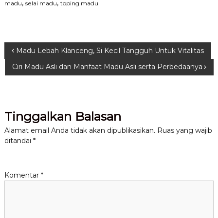
,
,
madu
selai madu
toping madu
N
Madu Lebah Klanceng, Si Kecil Tangguh Untuk Vitalitas
Ciri Madu Asli dan Manfaat Madu Asli serta Perbedaanya
a
v
Tinggalkan Balasan
i
Alamat email Anda tidak akan dipublikasikan.
Ruas yang wajib
g
ditandai
*
a
Komentar
*
s
i