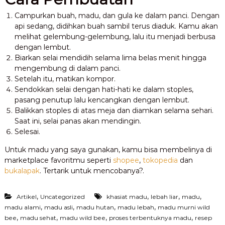
Campurkan buah, madu, dan gula ke dalam panci. Dengan
api sedang, didihkan buah sambil terus diaduk. Kamu akan
melihat gelembung-gelembung, lalu itu menjadi berbusa
dengan lembut.
Biarkan selai mendidih selama lima belas menit hingga
mengembung di dalam panci.
Setelah itu, matikan kompor.
Sendokkan selai dengan hati-hati ke dalam stoples,
pasang penutup lalu kencangkan dengan lembut.
Balikkan stoples di atas meja dan diamkan selama sehari.
Saat ini, selai panas akan mendingin.
Selesai.
Untuk madu yang saya gunakan, kamu bisa membelinya di
marketplace favoritmu seperti
shopee
,
tokopedia
dan
bukalapak
. Tertarik untuk mencobanya?.
,
,
,
,
Artikel
Uncategorized
khasiat madu
lebah liar
madu
,
,
,
,
madu alami
madu asli
madu hutan
madu lebah
madu murni wild
,
,
,
,
bee
madu sehat
madu wild bee
proses terbentuknya madu
resep