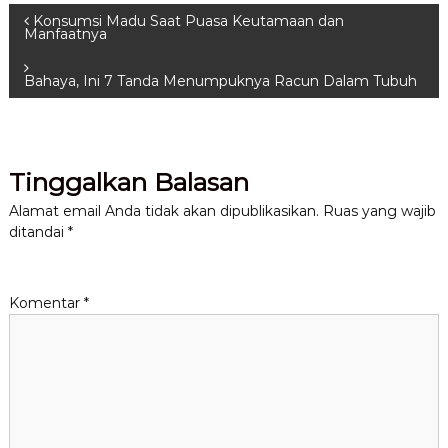
N
Konsumsi Madu Saat Puasa Keutamaan dan
Manfaatnya
a
Bahaya, Ini 7 Tanda Menumpuknya Racun Dalam Tubuh
v
i
Tinggalkan Balasan
g
Alamat email Anda tidak akan dipublikasikan.
Ruas yang wajib
ditandai
*
a
s
Komentar
*
i
p
o