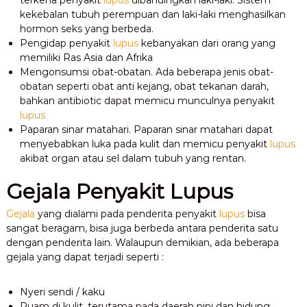
terkena penyakit
lupus
dibandingkan laki-laki. Sistem
kekebalan tubuh perempuan dan laki-laki menghasilkan
hormon seks yang berbeda.
Pengidap penyakit
lupus
kebanyakan dari orang yang
memiliki Ras Asia dan Afrika
Mengonsumsi obat-obatan. Ada beberapa jenis obat-
obatan seperti obat anti kejang, obat tekanan darah,
bahkan antibiotic dapat memicu munculnya penyakit
lupus
Paparan sinar matahari. Paparan sinar matahari dapat
menyebabkan luka pada kulit dan memicu penyakit
lupus
akibat organ atau sel dalam tubuh yang rentan.
Gejala Penyakit Lupus
Gejala
yang dialami pada penderita penyakit
lupus
bisa
sangat beragam, bisa juga berbeda antara penderita satu
dengan penderita lain. Walaupun demikian, ada beberapa
gejala yang dapat terjadi seperti :
Nyeri sendi / kaku
Ruam di kulit, terutama pada daerah pipi dan hidung