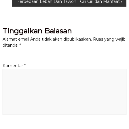
Perbedaan Lebah Dan Tawon | Ciri Ciri dan Manfaat
a
v
Tinggalkan Balasan
i
Alamat email Anda tidak akan dipublikasikan.
Ruas yang wajib
g
ditandai
*
a
Komentar
*
s
i
p
o
s