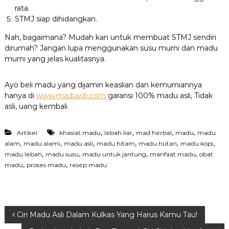
rata.
STMJ siap dihidangkan.
Nah, bagaimana? Mudah kan untuk membuat STMJ sendiri
dirumah? Jangan lupa menggunakan susu murni dan madu
murni yang jelas kualitasnya.
Ayo beli madu yang dijamin keaslian dan kemurniannya
hanya di
www.maduwb.com
garansi 100% madu asli, Tidak
asli, uang kembali
,
,
,
,
Artikel
khasiat madu
lebah liar
mad herbal
madu
madu
,
,
,
,
,
,
alam
madu alami
madu asli
madu hitam
madu hutan
madu kopi
,
,
,
,
madu lebah
madu susu
madu untuk jantung
manfaat madu
obat
,
,
madu
proses madu
resep madu
N
Ciri Madu Asli Dalam Kulkas Yang Harus Kamu Tau!