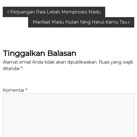
N
Perjuangan Para Lebah Memproses Madu
Manfaat Madu Hutan Yang Harus Kamu Tau
a
v
Tinggalkan Balasan
i
Alamat email Anda tidak akan dipublikasikan.
Ruas yang wajib
g
ditandai
*
a
Komentar
*
s
i
p