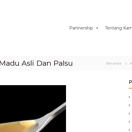
Partnership
Tentang Kam
adu Asli Dan Palsu
Beranda
A
P