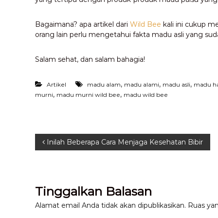
Bagaimana? apa artikel dari
Wild Bee
kali ini cukup 
orang lain perlu mengetahui fakta madu asli yang suda
Salam sehat, dan salam bahagia!
,
,
,
Artikel
madu alam
madu alami
madu asli
madu h
,
,
murni
madu murni wild bee
madu wild bee
N
Inilah Beberapa Cara Menjaga Kesehatan Bibir
a
v
Tinggalkan Balasan
i
Alamat email Anda tidak akan dipublikasikan.
Ruas yan