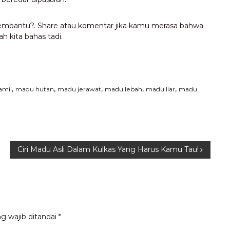
membantu?. Share atau komentar jika kamu merasa bahwa
h kita bahas tadi.
,
,
,
,
,
amil
madu hutan
madu jerawat
madu lebah
madu liar
madu
Ciri Madu Asli Dalam Kulkas Yang Harus Kamu Tau!
g wajib ditandai
*